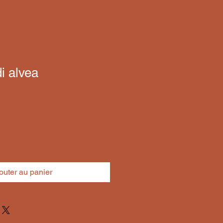
i alvea
outer au panier