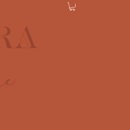
RA
re