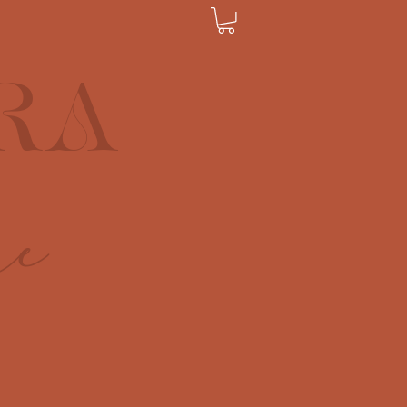
RA
re